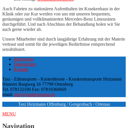
Auch Fahrten zu stationären Aufenthalten im Krankenhaus in der
Klinik oder zur Kur werden von uns mit unseren bequemen,
geräumigen und vollklimatisierten Mercedes-Benz Limousinen
durchgeführt. Und nach Abschluss der Behandlung holen wir Sie
auch gerne wieder ab.
Unsere Mitarbeiter sind durch langjährige Erfahrung mit der Materie
vertraut und somit für die jeweiligen Bedürfnisse entsprechend
sensibilisiert.
Impressum
Datenschutz
Kontakt
Taxi - Eiltransporte - Kurierdienste - Krankentransporte Heizmann
Hinterer Burgweg 16 77799 Ortenberg
Tel. 078132100 Fax: 07819360669
email:
info@taxiheizmann.de
Taxi Heizmann Offenburg / Gengenbach / Ortenau
MENU
Navigation