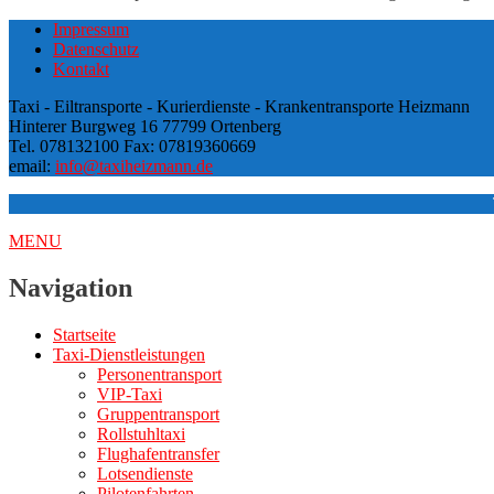
Impressum
Datenschutz
Kontakt
Taxi - Eiltransporte - Kurierdienste - Krankentransporte Heizmann
Hinterer Burgweg 16 77799 Ortenberg
Tel. 078132100 Fax: 07819360669
email:
info@taxiheizmann.de
MENU
Navigation
Startseite
Taxi-Dienstleistungen
Personentransport
VIP-Taxi
Gruppentransport
Rollstuhltaxi
Flughafentransfer
Lotsendienste
Pilotenfahrten