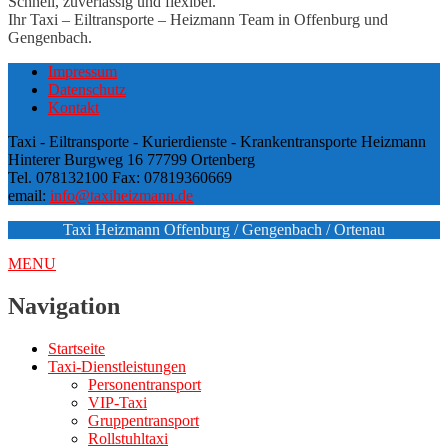
Schnell, zuverlässig und flexibel.
Ihr Taxi – Eiltransporte – Heizmann Team in Offenburg und
Gengenbach.
Impressum
Datenschutz
Kontakt
Taxi - Eiltransporte - Kurierdienste - Krankentransporte Heizmann
Hinterer Burgweg 16 77799 Ortenberg
Tel. 078132100 Fax: 07819360669
email:
info@taxiheizmann.de
Taxi Heizmann Offenburg / Gengenbach / Ortenau
MENU
Navigation
Startseite
Taxi-Dienstleistungen
Personentransport
VIP-Taxi
Gruppentransport
Rollstuhltaxi