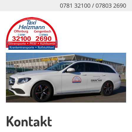
Skip
0781 32100 / 07803 2690
to
main
content
Kontakt